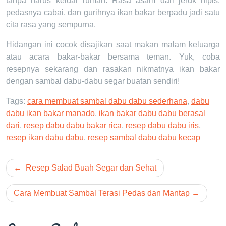
tanpa harus keluar rumah. Rasa asam dari jeruk nipis,
pedasnya cabai, dan gurihnya ikan bakar berpadu jadi satu
cita rasa yang sempurna.
Hidangan ini cocok disajikan saat makan malam keluarga
atau acara bakar-bakar bersama teman. Yuk, coba
resepnya sekarang dan rasakan nikmatnya ikan bakar
dengan sambal dabu-dabu segar buatan sendiri!
Tags:
cara membuat sambal dabu dabu sederhana
,
dabu
dabu ikan bakar manado
,
ikan bakar dabu dabu berasal
dari
,
resep dabu dabu bakar rica
,
resep dabu dabu iris
,
resep ikan dabu dabu
,
resep sambal dabu dabu kecap
Post
Resep Salad Buah Segar dan Sehat
navigation
Cara Membuat Sambal Terasi Pedas dan Mantap