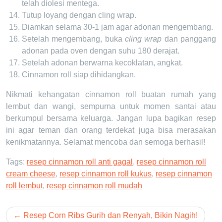
telah diolesi mentega.
Tutup loyang dengan
cling wrap.
Diamkan selama 30-1 jam agar adonan mengembang.
Setelah mengembang, buka
cling wrap
dan panggang
adonan pada oven dengan suhu 180 derajat.
Setelah adonan berwarna kecoklatan, angkat.
Cinnamon roll siap dihidangkan.
Nikmati kehangatan cinnamon roll buatan rumah yang
lembut dan wangi, sempurna untuk momen santai atau
berkumpul bersama keluarga. Jangan lupa bagikan resep
ini agar teman dan orang terdekat juga bisa merasakan
kenikmatannya. Selamat mencoba dan semoga berhasil!
Tags:
resep cinnamon roll anti gagal
,
resep cinnamon roll
cream cheese
,
resep cinnamon roll kukus
,
resep cinnamon
roll lembut
,
resep cinnamon roll mudah
Post
Resep Corn Ribs Gurih dan Renyah, Bikin Nagih!