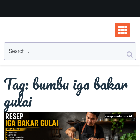
Skip
to
content
Tag:
bumbu iga bakar
gulai