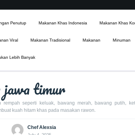
ngan Penutup
Makanan Khas Indonesia
Makanan Khas Ko
nan Viral
Makanan Tradisional
Makanan
Minuman
kan Lebih Banyak
 jawa timur
rempah seperti keluak, bawang merah, bawang putih, ket
mbuat kuah hitam khas pada masakan rawon.
Chef Alexsia
July 4, 2025