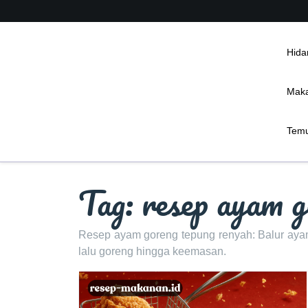
Skip
to
content
Hida
Maka
Temu
Tag:
resep ayam g
Resep ayam goreng tepung renyah: Balur ayam 
lalu goreng hingga keemasan.