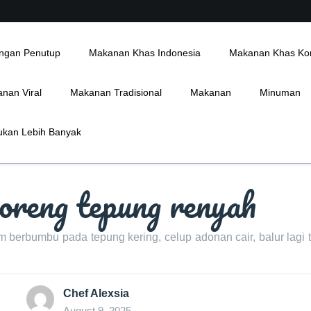
ngan Penutup
Makanan Khas Indonesia
Makanan Khas Ko
nan Viral
Makanan Tradisional
Makanan
Minuman
kan Lebih Banyak
oreng tepung renyah
berbumbu pada tepung kering, celup adonan cair, balur lagi 
Chef Alexsia
August 9, 2025