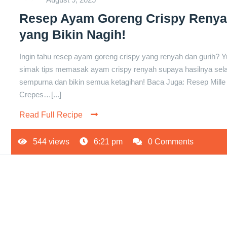
Resep Ayam Goreng Crispy Reny
yang Bikin Nagih!
Ingin tahu resep ayam goreng crispy yang renyah dan gurih? Y
simak tips memasak ayam crispy renyah supaya hasilnya sela
sempurna dan bikin semua ketagihan! Baca Juga: Resep Mille
Crepes…[...]
Read Full Recipe
544 views
6:21 pm
0 Comments