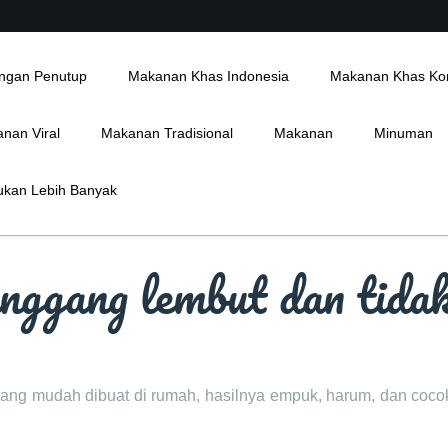
ngan Penutup
Makanan Khas Indonesia
Makanan Khas Ko
nan Viral
Makanan Tradisional
Makanan
Minuman
kan Lebih Banyak
anggang lembut dan tida
yang mudah dibuat di rumah, hasilnya empuk, harum, dan coco