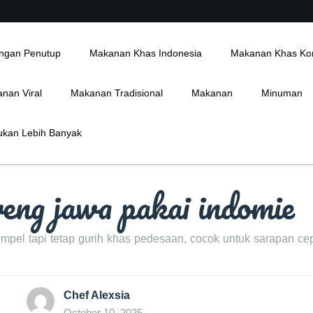
ngan Penutup
Makanan Khas Indonesia
Makanan Khas Ko
nan Viral
Makanan Tradisional
Makanan
Minuman
kan Lebih Banyak
reng jawa pakai indomie
mpel tapi tetap gurih khas pedesaan, cocok untuk sarapan ce
Chef Alexsia
October 10, 2025