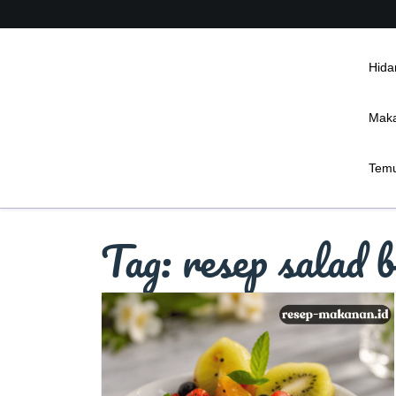
Skip
to
content
Hida
Maka
Temu
Tag:
resep salad 