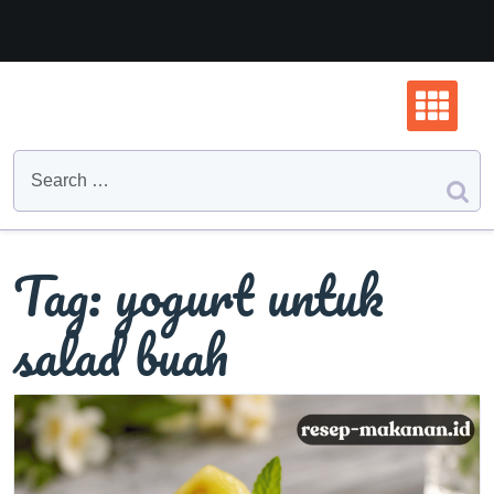
Skip
to
content
Tag:
yogurt untuk
salad buah